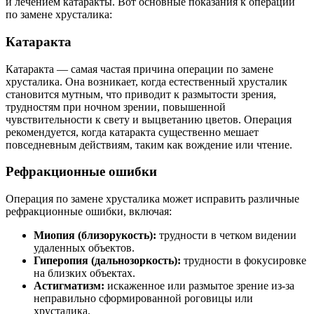
и лечением катаракты. Вот основные показания к операции
по замене хрусталика:
Катаракта
Катаракта — самая частая причина операции по замене
хрусталика. Она возникает, когда естественный хрусталик
становится мутным, что приводит к размытости зрения,
трудностям при ночном зрении, повышенной
чувствительности к свету и выцветанию цветов. Операция
рекомендуется, когда катаракта существенно мешает
повседневным действиям, таким как вождение или чтение.
Рефракционные ошибки
Операция по замене хрусталика может исправить различные
рефракционные ошибки, включая:
Миопия (близорукость):
трудности в четком видении
удаленных объектов.
Гиперопия (дальнозоркость):
трудности в фокусировке
на близких объектах.
Астигматизм:
искаженное или размытое зрение из-за
неправильно сформированной роговицы или
хрусталика.