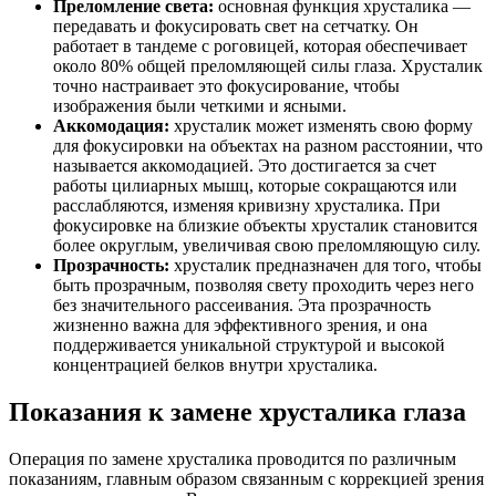
Преломление света:
основная функция хрусталика —
передавать и фокусировать свет на сетчатку. Он
работает в тандеме с роговицей, которая обеспечивает
около 80% общей преломляющей силы глаза. Хрусталик
точно настраивает это фокусирование, чтобы
изображения были четкими и ясными.
Аккомодация:
хрусталик может изменять свою форму
для фокусировки на объектах на разном расстоянии, что
называется аккомодацией. Это достигается за счет
работы цилиарных мышц, которые сокращаются или
расслабляются, изменяя кривизну хрусталика. При
фокусировке на близкие объекты хрусталик становится
более округлым, увеличивая свою преломляющую силу.
Прозрачность:
хрусталик предназначен для того, чтобы
быть прозрачным, позволяя свету проходить через него
без значительного рассеивания. Эта прозрачность
жизненно важна для эффективного зрения, и она
поддерживается уникальной структурой и высокой
концентрацией белков внутри хрусталика.
Показания к замене хрусталика глаза
Операция по замене хрусталика проводится по различным
показаниям, главным образом связанным с коррекцией зрения