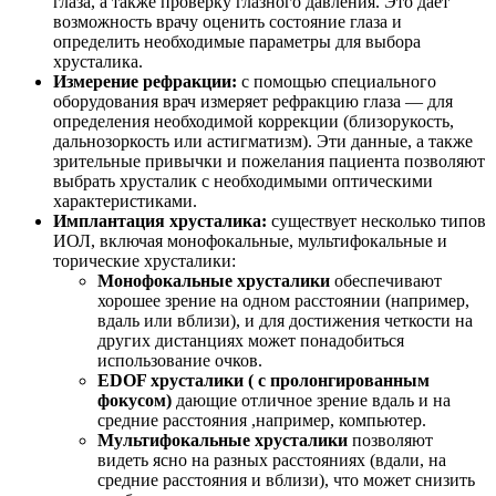
глаза, а также проверку глазного давления. Это даёт
возможность врачу оценить состояние глаза и
определить необходимые параметры для выбора
хрусталика.
Измерение рефракции:
с помощью специального
оборудования врач измеряет рефракцию глаза — для
определения необходимой коррекции (близорукость,
дальнозоркость или астигматизм). Эти данные, а также
зрительные привычки и пожелания пациента позволяют
выбрать хрусталик с необходимыми оптическими
характеристиками.
Имплантация хрусталика:
существует несколько типов
ИОЛ, включая монофокальные, мультифокальные и
торические хрусталики:
Монофокальные хрусталики
обеспечивают
хорошее зрение на одном расстоянии (например,
вдаль или вблизи), и для достижения четкости на
других дистанциях может понадобиться
использование очков.
EDOF хрусталики ( с пролонгированным
фокусом)
дающие отличное зрение вдаль и на
средние расстояния ,например, компьютер.
Мультифокальные хрусталики
позволяют
видеть ясно на разных расстояниях (вдали, на
средние расстояния и вблизи), что может снизить