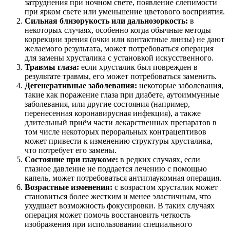
затруднения при ночном свете, появление слепимости
при ярком свете или уменьшение цветового восприятия.
Сильная близорукость или дальнозоркость:
в
некоторых случаях, особенно когда обычные методы
коррекции зрения (очки или контактные линзы) не дают
желаемого результата, может потребоваться операция
для замены хрусталика с установкой искусственного.
Травмы глаза:
если хрусталик был поврежден в
результате травмы, его может потребоваться заменить.
Дегенеративные заболевания:
некоторые заболевания,
такие как поражение глаза при диабете, аутоиммунные
заболевания, или другие состояния (например,
перенесенная коронавирусная инфекция), а также
длительный приём части лекарственных препаратов в
том числе некоторых пероральных контрацептивов
может привести к изменению структуры хрусталика,
что потребует его замены.
Состояние при глаукоме:
в редких случаях, если
глазное давление не поддается лечению с помощью
капель, может потребоваться антиглаукомная операция.
Возрастные изменения:
с возрастом хрусталик может
становиться более жестким и менее эластичным, что
ухудшает возможность фокусировки. В таких случаях
операция может помочь восстановить четкость
изображения при использовании специального